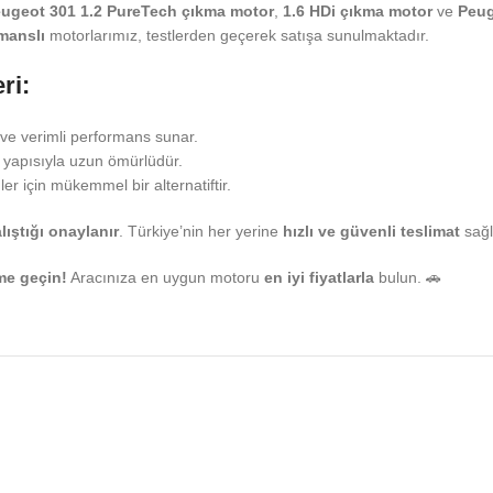
ugeot 301 1.2 PureTech çıkma motor
,
1.6 HDi çıkma motor
ve
Peug
manslı
motorlarımız, testlerden geçerek satışa sunulmaktadır.
ri:
 ve verimli performans sunar.
 yapısıyla uzun ömürlüdür.
ler için mükemmel bir alternatiftir.
ıştığı onaylanır
. Türkiye’nin her yerine
hızlı ve güvenli teslimat
sağl
me geçin!
Aracınıza en uygun motoru
en iyi fiyatlarla
bulun. 🚗