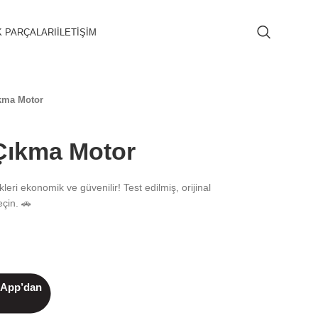
 PARÇALARI
İLETIŞIM
kma Motor
Çıkma Motor
eri ekonomik ve güvenilir! Test edilmiş, orijinal
eçin. 🚗