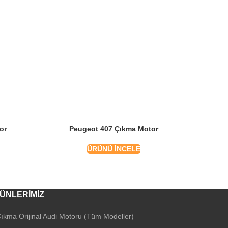
or
Peugeot 407 Çıkma Motor
P
ÜRÜNÜ İNCELE
ÜNLERIMIZ
ıkma Orijinal Audi Motoru (Tüm Modeller)