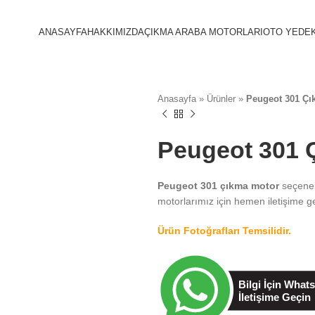
ANASAYFA
HAKKIMIZDA
ÇIKMA ARABA MOTORLARI
OTO YEDEK
Anasayfa
»
Ürünler
»
Peugeot 301 Çı
Peugeot 301 
Peugeot 301 çıkma motor
seçenekl
motorlarımız için hemen iletişime g
Ürün Fotoğrafları Temsilidir.