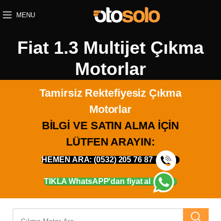
MENU
Fiat 1.3 Multijet Çıkma
Motorlar
Anasayfa
»
Fiat 1.3 Multijet Çıkma Motorlar
Tamirsiz Rektefiyesiz Çıkma
Motorlar
BİLGİ VE SATIN ALMA İÇİN
LÜTFEN ARAYIN:
HEMEN ARA: (0532) 205 76 87
TIKLA WhatsAPP'dan fiyat al