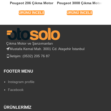
Peugeot 206 Çıkma Motor
Peugeot 3008 Çıkma Motor
Pe
ÜRÜNÜ İNCELE
ÜRÜNÜ İNCELE
Çıkma Motor ve Şanzımanları
Mustafa Kemal Mah. 3001 Cd. Ataşehir İstanbul
İletişim: (0532) 205 76 87
FOOTER MENU
Instagram profile
Facebook
ÜRÜNLERIMIZ