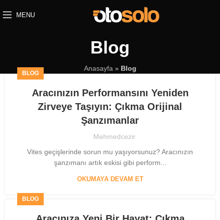
MENU
Blog
Anasayfa
»
Blog
BLOG
Aracınızın Performansını Yeniden
Zirveye Taşıyın: Çıkma Orijinal
Şanzımanlar
Mehmedcezir
Vites geçişlerinde sorun mu yaşıyorsunuz? Aracınızın
şanzımanı artık eskisi gibi perform...
OKUMAYA DEVAM ET
BLOG
Aracınıza Yeni Bir Hayat: Çıkma