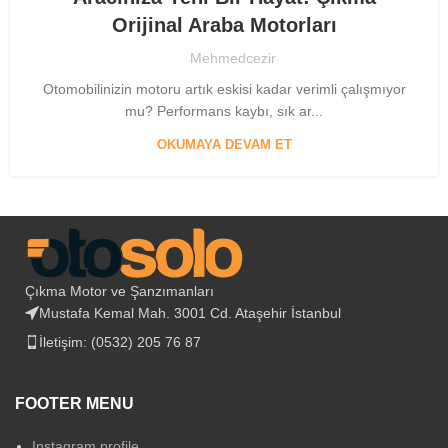
Orijinal Araba Motorları
Mehmedcezir
Otomobilinizin motoru artık eskisi kadar verimli çalışmıyor
mu? Performans kaybı, sık ar...
OKUMAYA DEVAM ET
Çıkma Motor ve Şanzımanları
Mustafa Kemal Mah. 3001 Cd. Ataşehir İstanbul
İletişim: (0532) 205 76 87
FOOTER MENU
Instagram profile