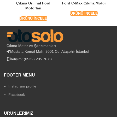
Çıkma Orijinal Ford
Ford C-Max Çıkma Motor
For
Motorları
ÜRÜNÜ İNCELE
ÜRÜNÜ İNCELE
Çıkma Motor ve Şanzımanları
Mustafa Kemal Mah. 3001 Cd. Ataşehir İstanbul
İletişim: (0532) 205 76 87
FOOTER MENU
Instagram profile
Facebook
ÜRÜNLERIMIZ