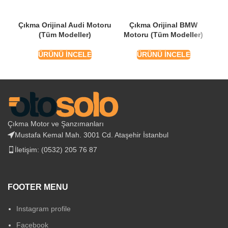
Çıkma Orijinal Audi Motoru
Çıkma Orijinal BMW
(Tüm Modeller)
Motoru (Tüm Modeller)
Mo
ÜRÜNÜ İNCELE
ÜRÜNÜ İNCELE
Çıkma Motor ve Şanzımanları
Mustafa Kemal Mah. 3001 Cd. Ataşehir İstanbul
İletişim: (0532) 205 76 87
FOOTER MENU
Instagram profile
Facebook